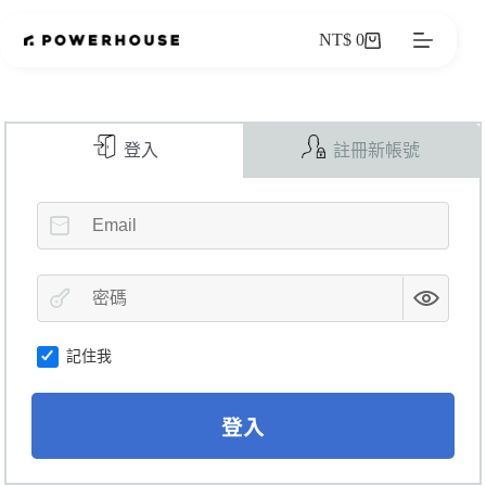
NT$
0
登入
註冊新帳號
記住我
A
登入
l
t
e
r