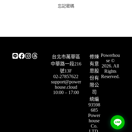
n
忘記密碼
a
t
i
v
e
:
Powerhou
台北市萬華區
修煉
se ©
中華路一段216
有意
2026. All
號13F
思股
Rights
02-27857622
Reserved.
份有
support@power
限公
house.cloud
司
10:00 – 17:00
統編
93598
685
Power
house
Co.
LTD.