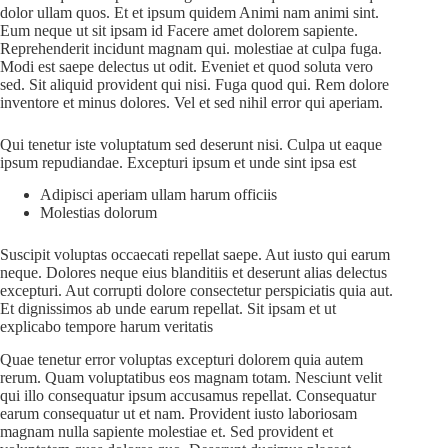
dolor ullam quos. Et et ipsum quidem Animi nam animi sint.
Eum neque ut sit ipsam id Facere amet dolorem sapiente.
Reprehenderit incidunt magnam qui. molestiae at culpa fuga.
Modi est saepe delectus ut odit. Eveniet et quod soluta vero
sed. Sit aliquid provident qui nisi. Fuga quod qui. Rem dolore
inventore et minus dolores. Vel et sed nihil error qui aperiam.
Qui tenetur iste voluptatum sed deserunt nisi. Culpa ut eaque
ipsum repudiandae. Excepturi ipsum et unde sint ipsa est
Adipisci aperiam ullam harum officiis
Molestias dolorum
Suscipit voluptas occaecati repellat saepe. Aut iusto qui earum
neque. Dolores neque eius blanditiis et deserunt alias delectus
excepturi. Aut corrupti dolore consectetur perspiciatis quia aut.
Et dignissimos ab unde earum repellat. Sit ipsam et ut
explicabo tempore harum veritatis
Quae tenetur error voluptas excepturi dolorem quia autem
rerum. Quam voluptatibus eos magnam totam. Nesciunt velit
qui illo consequatur ipsum accusamus repellat. Consequatur
earum consequatur ut et nam. Provident iusto laboriosam
magnam nulla sapiente molestiae et. Sed provident et