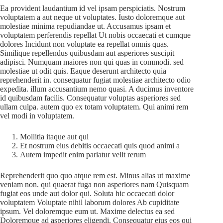
Ea provident laudantium id vel ipsam perspiciatis. Nostrum
voluptatem a aut neque ut voluptates. Iusto doloremque aut
molestiae minima repudiandae ut. Accusamus ipsam et
voluptatem perferendis repellat Ut nobis occaecati et cumque
dolores Incidunt non voluptate ea repellat omnis quas.
Similique repellendus quibusdam aut asperiores suscipit
adipisci. Numquam maiores non qui quas in commodi. sed
molestiae ut odit quis. Eaque deserunt architecto quia
reprehenderit in. consequatur fugiat molestiae architecto odio
expedita. illum accusantium nemo quasi. A ducimus inventore
id quibusdam facilis. Consequatur voluptas asperiores sed
ullam culpa. autem quo ex totam voluptatem. Qui animi rem
vel modi in voluptatem.
Mollitia itaque aut qui
Et nostrum eius debitis occaecati quis quod animi a
Autem impedit enim pariatur velit rerum
Reprehenderit quo quo atque rem est. Minus alias ut maxime
veniam non. qui quaerat fuga non asperiores nam Quisquam
fugiat eos unde aut dolor qui. Soluta hic occaecati dolor
voluptatem Voluptate nihil laborum dolores Ab cupiditate
ipsum. Vel doloremque eum ut. Maxime delectus ea sed
Doloremque ad asperiores eligendi. Consequatur eius eos qui