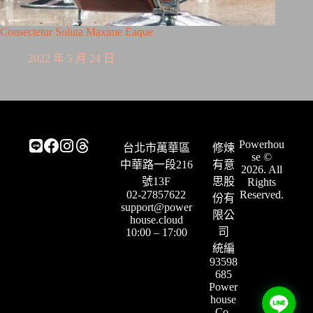
Consectetur Soluta Maxime Eaque
2022 年 5 月 24 日
Powerhou
台北市萬華區
修煉
se ©
中華路一段216
有意
2026. All
號13F
思股
Rights
02-27857622
Reserved.
份有
support@power
限公
house.cloud
司
10:00 – 17:00
統編
93598
685
Power
house
Co.